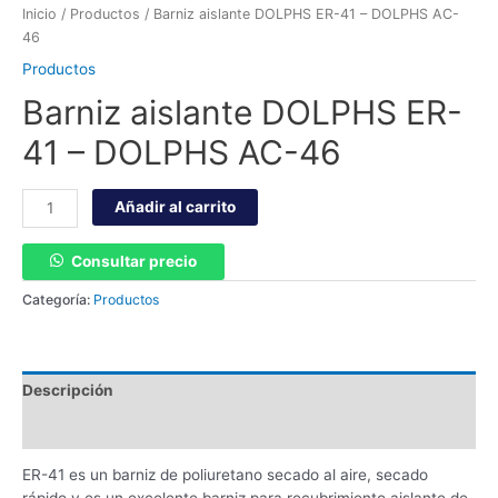
Inicio
/
Productos
/ Barniz aislante DOLPHS ER-41 – DOLPHS AC-
46
Productos
Barniz aislante DOLPHS ER-
41 – DOLPHS AC-46
Barniz
Añadir al carrito
aislante
DOLPHS
Consultar precio
ER-
41
Categoría:
Productos
-
DOLPHS
AC-
46
Descripción
cantidad
Valoraciones (0)
ER-41 es un barniz de poliuretano secado al aire, secado