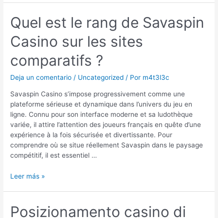
ad
Alpino
Quel est le rang de Savaspin
Casino:
Casino sur les sites
prova
il
comparatifs ?
gameplay
prima
Deja un comentario
/
Uncategorized
/ Por
m4t3l3c
di
giocare
Savaspin Casino s’impose progressivement comme une
con
plateforme sérieuse et dynamique dans l’univers du jeu en
soldi
ligne. Connu pour son interface moderne et sa ludothèque
veri
variée, il attire l’attention des joueurs français en quête d’une
expérience à la fois sécurisée et divertissante. Pour
comprendre où se situe réellement Savaspin dans le paysage
compétitif, il est essentiel …
Quel
Leer más »
est
le
rang
Posizionamento casino di
de