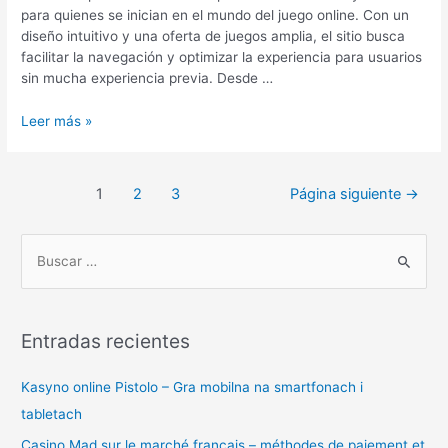
para quienes se inician en el mundo del juego online. Con un
diseño intuitivo y una oferta de juegos amplia, el sitio busca
facilitar la navegación y optimizar la experiencia para usuarios
sin mucha experiencia previa. Desde …
¿Runa
Leer más »
Casino
es
una
Paginación
1
2
3
Página siguiente
→
opción
de
confiable
entradas
para
B
jugadores
u
nuevos?
s
c
Entradas recientes
a
r
Kasyno online Pistolo – Gra mobilna na smartfonach i
p
tabletach
o
Casino Mad sur le marché français – méthodes de paiement et