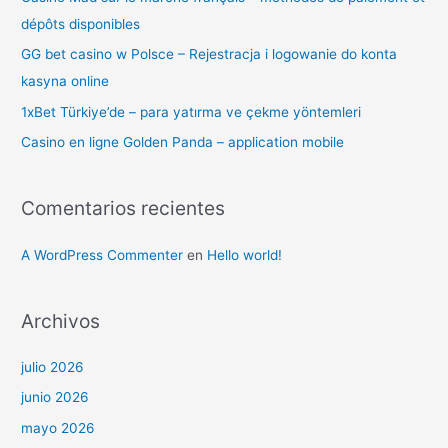
r
dépôts disponibles
:
GG bet casino w Polsce – Rejestracja i logowanie do konta
kasyna online
1xBet Türkiye’de – para yatırma ve çekme yöntemleri
Casino en ligne Golden Panda – application mobile
Comentarios recientes
A WordPress Commenter
en
Hello world!
Archivos
julio 2026
junio 2026
mayo 2026