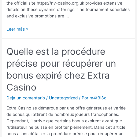
the official site https://nv-casino.org.uk provides extensive
details on these dynamic offerings. The tournament schedules
and exclusive promotions are …
NV
Leer más »
Casino
Tournaments
and
Quelle est la procédure
Special
précise pour récupérer un
Events
for
bonus expiré chez Extra
Loyal
Players
Casino
Deja un comentario
/
Uncategorized
/ Por
m4t3l3c
Extra Casino se démarque par une offre généreuse et variée
de bonus qui attirent de nombreux joueurs francophones.
Cependant, il arrive que certains bonus expirent avant que
l’utilisateur ne puisse en profiter pleinement. Dans cet article,
nous allons détailler la procédure précise pour récupérer un