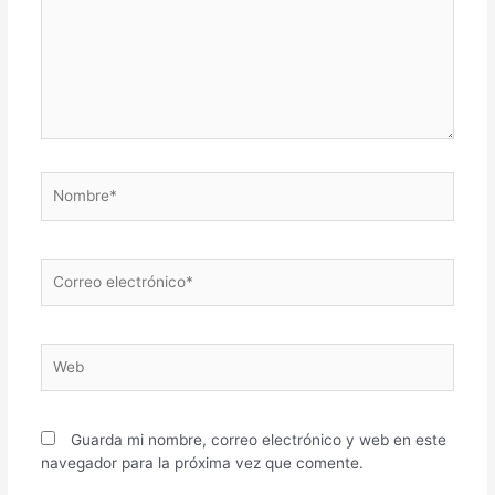
Nombre*
Correo
electrónico*
Web
Guarda mi nombre, correo electrónico y web en este
navegador para la próxima vez que comente.