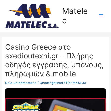
Ir
al
Matele
contenido
c
Main
Menu
Casino Greece στο
sxedioutexni.gr – Πλήρης
οδηγός εγγραφής, μπόνους,
πληρωμών & mobile
Deja un comentario
/
Uncategorized
/ Por
m4t3l3c