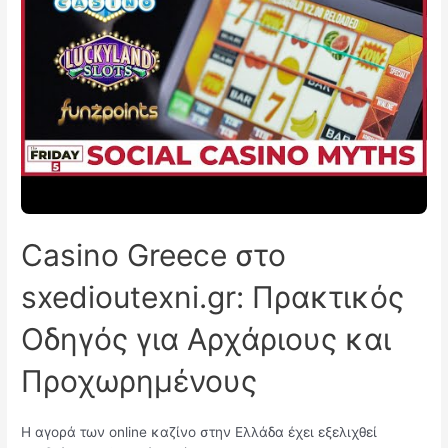
Casino Greece στο
sxedioutexni.gr: Πρακτικός
Οδηγός για Αρχάριους και
Προχωρημένους
Η αγορά των online καζίνο στην Ελλάδα έχει εξελιχθεί