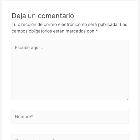
Deja un comentario
Tu dirección de correo electrónico no será publicada.
Los
campos obligatorios están marcados con
*
Escribe
aquí...
Nombre*
Correo