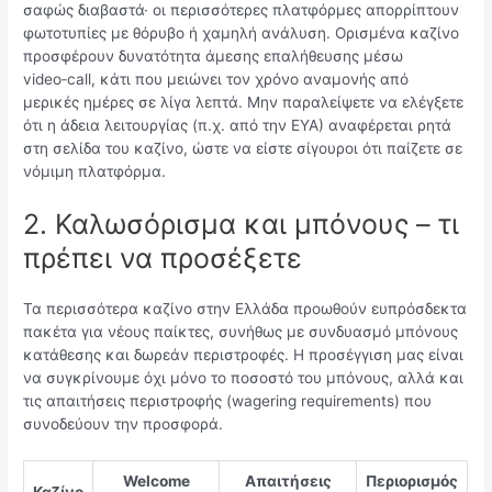
σαφώς διαβαστά· οι περισσότερες πλατφόρμες απορρίπτουν
φωτοτυπίες με θόρυβο ή χαμηλή ανάλυση. Ορισμένα καζίνο
προσφέρουν δυνατότητα άμεσης επαλήθευσης μέσω
video‑call, κάτι που μειώνει τον χρόνο αναμονής από
μερικές ημέρες σε λίγα λεπτά. Μην παραλείψετε να ελέγξετε
ότι η άδεια λειτουργίας (π.χ. από την ΕΥΑ) αναφέρεται ρητά
στη σελίδα του καζίνο, ώστε να είστε σίγουροι ότι παίζετε σε
νόμιμη πλατφόρμα.
2. Καλωσόρισμα και μπόνους – τι
πρέπει να προσέξετε
Τα περισσότερα καζίνο στην Ελλάδα προωθούν ευπρόσδεκτα
πακέτα για νέους παίκτες, συνήθως με συνδυασμό μπόνους
κατάθεσης και δωρεάν περιστροφές. Η προσέγγιση μας είναι
να συγκρίνουμε όχι μόνο το ποσοστό του μπόνους, αλλά και
τις απαιτήσεις περιστροφής (wagering requirements) που
συνοδεύουν την προσφορά.
Welcome
Απαιτήσεις
Περιορισμός
Καζίνο