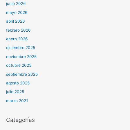
junio 2026
mayo 2026
abril 2026
febrero 2026
enero 2026
diciembre 2025
noviembre 2025
octubre 2025
septiembre 2025
agosto 2025
julio 2025
marzo 2021
Categorías