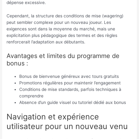
dépense excessive.
Cependant, la structure des conditions de mise (wagering)
peut sembler complexe pour un nouveau joueur. Les
exigences sont dans la moyenne du marché, mais une
explicitation plus pédagogique des termes et des règles
renforcerait l’adaptation aux débutants.
Avantages et limites du programme de
bonus :
Bonus de bienvenue généreux avec tours gratuits
Promotions régulières pour maintenir l’engagement
Conditions de mise standards, parfois techniques à
comprendre
Absence d’un guide visuel ou tutoriel dédié aux bonus
Navigation et expérience
utilisateur pour un nouveau venu