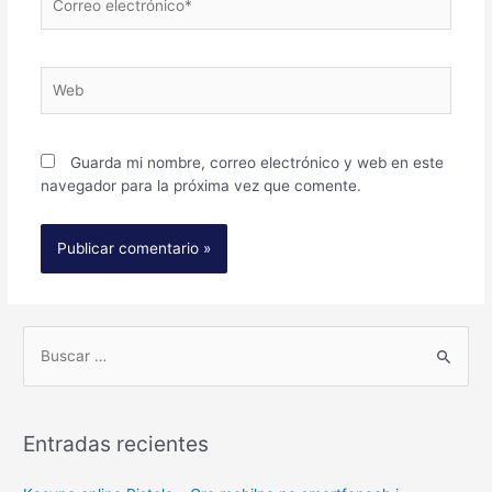
electrónico*
Web
Guarda mi nombre, correo electrónico y web en este
navegador para la próxima vez que comente.
B
u
s
c
Entradas recientes
a
r