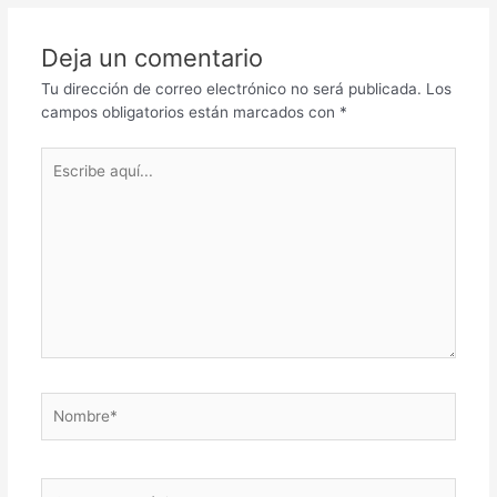
Deja un comentario
Tu dirección de correo electrónico no será publicada.
Los
campos obligatorios están marcados con
*
Escribe
aquí...
Nombre*
Correo