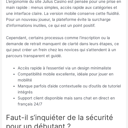
L’ergonomie du site Julius Casino est pensée pour une prise en
main rapide : menus simples, accès rapide aux catégories et
une interface claire. La version mobile conserve cette fluidité.
Pour un nouveau joueur, la plateforme évite la surcharge
d’informations inutiles, ce qui est un point positif.
Cependant, certains processus comme l’inscription ou la
demande de retrait manquent de clarté dans leurs étapes, ce
qui peut créer un frein chez les novices qui s’attendent à un
parcours transparent et guidé.
Accès rapide à l’essentiel via un design minimaliste
Compatibilité mobile excellente, idéale pour jouer en
mobilité
Manque parfois d’aide contextuelle ou d’outils de tutoriel
intégrés
Support client disponible mais sans chat en direct en
français 24/7
Faut-il s’inquiéter de la sécurité
pour un débutant ?